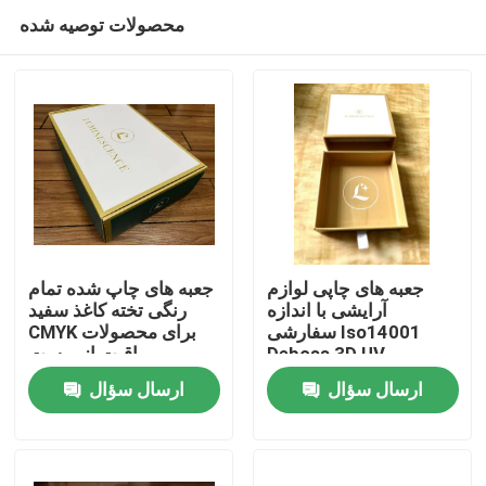
محصولات توصیه شده
جعبه های چاپی لوازم
جعبه های چاپ شده تمام
آرایشی با اندازه
رنگی تخته کاغذ سفید
سفارشی Iso14001
CMYK برای محصولات
خانه
Deboss 3D UV
مراقبت از پوست
ارسال سؤال
ارسال سؤال
دربارهی ما
اطلاعات تماس