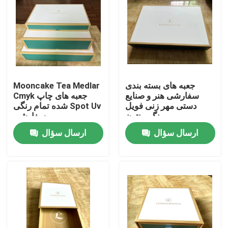
محصولات
فیلم های
جعبه های بسته بندی
Mooncake Tea Medlar
چاپ کتاب رنگ آمیزی
سفارشی هنر و صنایع
Cmyk جعبه های چاپ
دستی مهر زنی فویل
شده تمام رنگی Spot Uv
رنگی پنتون
سفارشی
چاپ کتاب تصویر
ارسال سؤال
ارسال سؤال
چاپ نوت بوک گالینگور
کیسه های حامل کاغذ چاپ شده
خدمات چاپ کتاب متنی