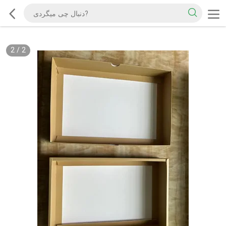
2
/
2