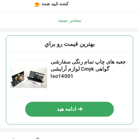
کننده تایید شده
بیشتر ببینید
بهترين قيمت رو براي
جعبه های چاپ تمام رنگی سفارشی
لوازم آرایشی Cmyk گواهی
Iso14001
ادامه هید