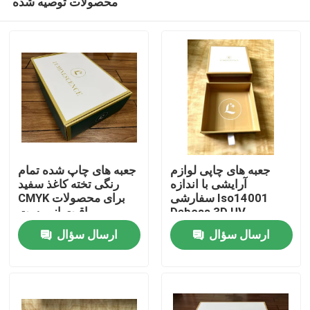
محصولات توصیه شده
جعبه های چاپی لوازم
جعبه های چاپ شده تمام
آرایشی با اندازه
رنگی تخته کاغذ سفید
سفارشی Iso14001
CMYK برای محصولات
Deboss 3D UV
مراقبت از پوست
خانه
ارسال سؤال
ارسال سؤال
دربارهی ما
اطلاعات تماس