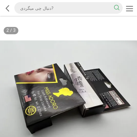
2
/
3