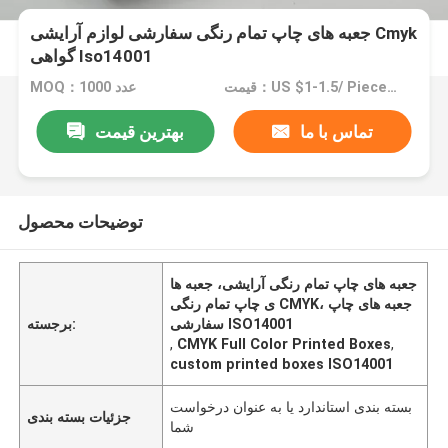
جعبه های چاپ تمام رنگی سفارشی لوازم آرایشی Cmyk
گواهی Iso14001
قیمت：US $1-1.5/ Piece / Negotiate
MOQ：1000 عدد
تماس با ما
بهترین قیمت
توضیحات محصول
جعبه های چاپ تمام رنگی آرایشی، جعبه ها
ی چاپ تمام رنگی CMYK، جعبه های چاپ
سفارشی ISO14001
برجسته:
,
CMYK Full Color Printed Boxes
,
custom printed boxes ISO14001
بسته بندی استاندارد یا به عنوان درخواست
جزئیات بسته بندی
شما