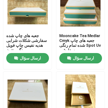
محصولات
فیلم های
Mooncake Tea Medlar
جعبه های چاپ شده
Cmyk جعبه های چاپ
سفارشی شکلات شرابی
چاپ کتاب رنگ آمیزی
شده تمام رنگی Spot Uv
هدیه نفیس چاپ فویل
سفارشی
رنگی پنتون
ارسال سؤال
ارسال سؤال
چاپ کتاب تصویر
چاپ نوت بوک گالینگور
کیسه های حامل کاغذ چاپ شده
خدمات چاپ کتاب متنی